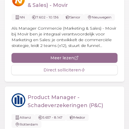
& Sales) - Movir
NN
7.602 - 10.136
Senior
Nieuwegein
Als Manager Commercie (Marketing & Sales) - Movir
bij Movir ben je integraal verantwoordelijk voor
Marketing en Sales: je ontwikkelt de commerciële
strategie, leidt 2 teams (±12), stuurt de funnel...
Meer lezen
Direct solliciteren
Product Manager -
Schadeverzekeringen (P&C)
Allianz
5.657 - 8.147
Medior
Rotterdam