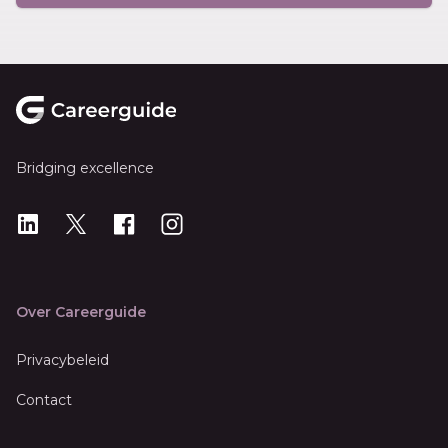
Footer
Bridging excellence
LinkedIn
X
X
Instagram
Over Careerguide
Privacybeleid
Contact