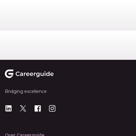
Footer
Bridging excellence
LinkedIn
X
X
Instagram
Over Careerguide