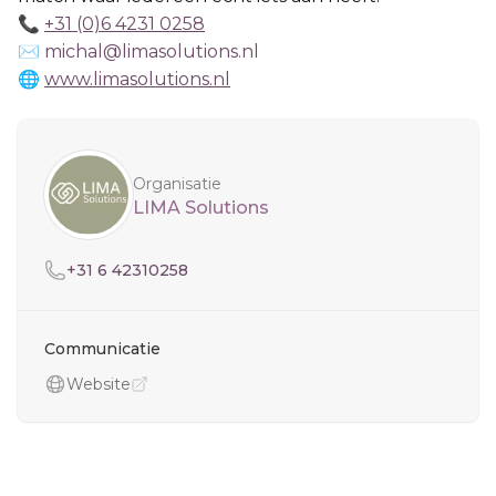
📞
+31 (0)6 4231 0258
✉️
michal@limasolutions.nl
🌐
www.limasolutions.nl
Sidebar
Organisatie
LIMA Solutions
Telefoon
+31 6 42310258
Communicatie
Website