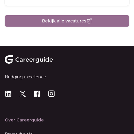
Bekijk alle vacatures
Footer
Bridging excellence
LinkedIn
X
X
Instagram
Over Careerguide