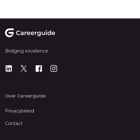
Footer
Bridging excellence
LinkedIn
X
X
Instagram
Over Careerguide
Privacybeleid
Contact