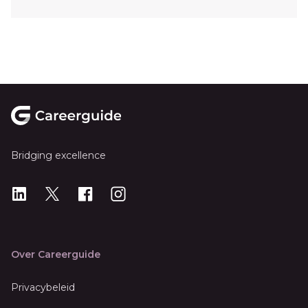
Footer
Bridging excellence
LinkedIn
X
X
Instagram
Over Careerguide
Privacybeleid