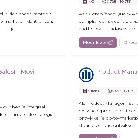
ING
6.728 - 10.753
al je de Schade-strategie
As a Compliance Quality As
je markt- en klantkansen,
compliance risk controls vi
uur je...
and follow-up, advise stak
Meer lezen
Direct
les) - Movir
Product Manag
Allianz
5.657 - 8.147
Als Product Manager - Schad
ovir ben je integraal
de schadeproductportfolio: 
 de commerciële strategie,
ontwikkel je go-to-marketp
stuur je productontwikkeling