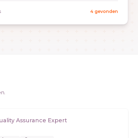
s
4 gevonden
en.
ality Assurance Expert