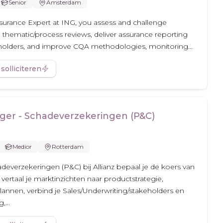
Senior
Amsterdam
surance Expert at ING, you assess and challenge
a thematic/process reviews, deliver assurance reporting
eholders, and improve CQA methodologies, monitoring...
 solliciteren
er - Schadeverzekeringen (P&C)
Medior
Rotterdam
everzekeringen (P&C) bij Allianz bepaal je de koers van
vertaal je marktinzichten naar productstrategie,
lannen, verbind je Sales/Underwriting/stakeholders en
,...