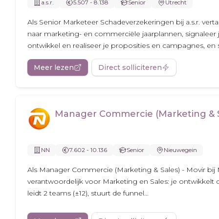
a.s.r.
5.507 - 8.138
Senior
Utrecht
Als Senior Marketeer Schadeverzekeringen bij a.s.r. verta
naar marketing- en commerciële jaarplannen, signaleer 
ontwikkel en realiseer je proposities en campagnes, en st
Meer lezen
Direct solliciteren
Manager Commercie (Marketing & Sa
NN
7.602 - 10.136
Senior
Nieuwegein
Als Manager Commercie (Marketing & Sales) - Movir bij M
verantwoordelijk voor Marketing en Sales: je ontwikkelt
leidt 2 teams (±12), stuurt de funnel...