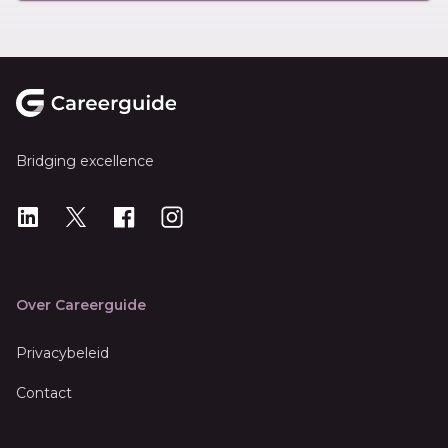
Footer
Bridging excellence
LinkedIn
X
X
Instagram
Over Careerguide
Privacybeleid
Contact